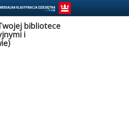
Twojej bibliotece
jnymi i
ie)