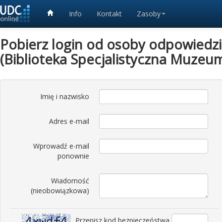
Info
Kontakt
Zasoby
Pobierz login od osoby odpowiedzia
(Biblioteka Specjalistyczna Muzeum
Imię i nazwisko
Adres e-mail
Wprowadź e-mail
ponownie
Wiadomość
(nieobowiązkowa)
Przepisz kod bezpieczeństwa