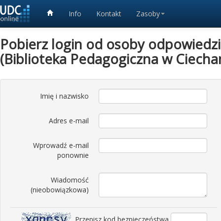
Info
Kontakt
Zasoby
Pobierz login od osoby odpowiedzia
(Biblioteka Pedagogiczna w Ciechan
Imię i nazwisko
Adres e-mail
Wprowadź e-mail
ponownie
Wiadomość
(nieobowiązkowa)
Przepisz kod bezpieczeństwa