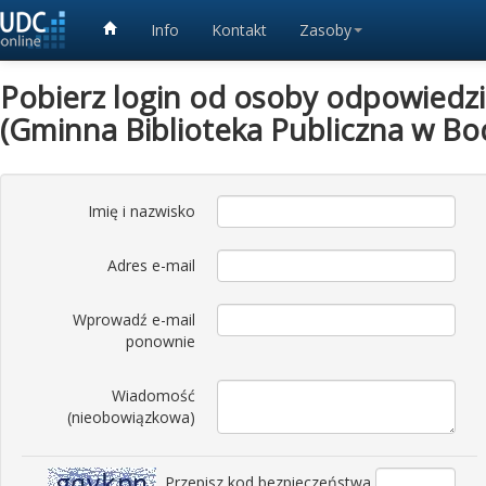
Info
Kontakt
Zasoby
Pobierz login od osoby odpowiedzia
(Gminna Biblioteka Publiczna w Bo
Imię i nazwisko
Adres e-mail
Wprowadź e-mail
ponownie
Wiadomość
(nieobowiązkowa)
Przepisz kod bezpieczeństwa