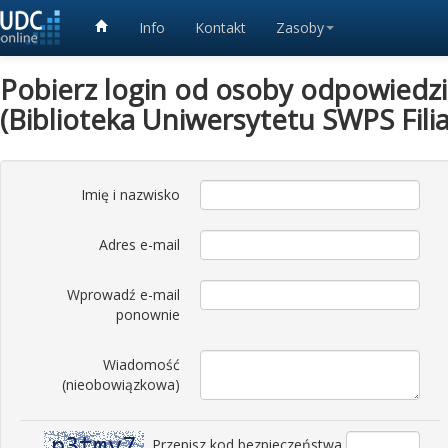
Info
Kontakt
Zasoby
Pobierz login od osoby odpowiedzia
(Biblioteka Uniwersytetu SWPS Fili
Imię i nazwisko
Adres e-mail
Wprowadź e-mail
ponownie
Wiadomość
(nieobowiązkowa)
Przepisz kod bezpieczeństwa