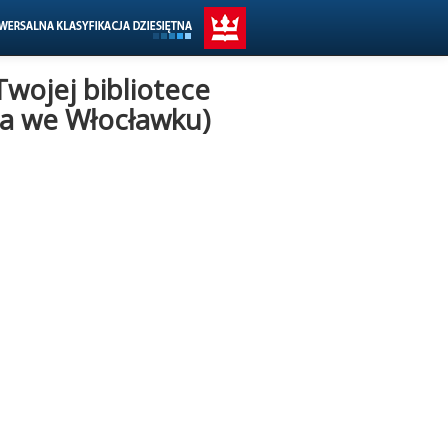
Twojej bibliotece
cza we Włocławku)