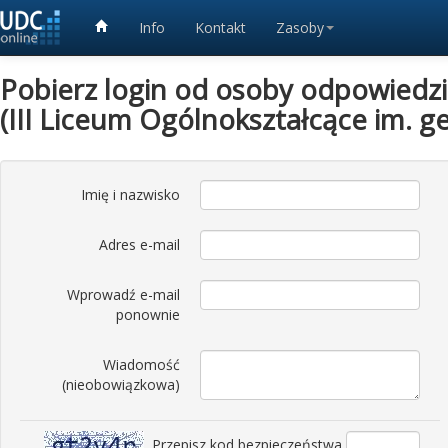
Info
Kontakt
Zasoby
Pobierz login od osoby odpowiedzia
(III Liceum Ogólnokształcące im. g
Imię i nazwisko
Adres e-mail
Wprowadź e-mail
ponownie
Wiadomość
(nieobowiązkowa)
Przepisz kod bezpieczeństwa