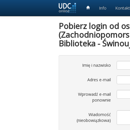
Info
Kontakt
Pobierz login od o
(Zachodniopomorsk
Biblioteka - Świnouj
Imię i nazwisko
Adres e-mail
Wprowadź e-mail
ponownie
Wiadomość
(nieobowiązkowa)