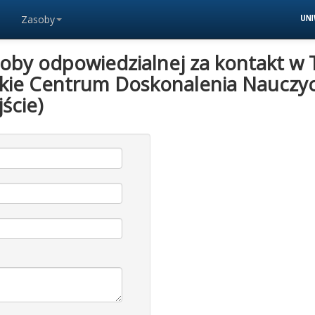
Zasoby
soby odpowiedzialnej za kontakt w 
ie Centrum Doskonalenia Nauczyci
ście)