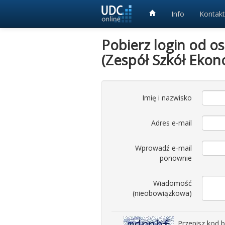
Info
Kontakt
Pobierz login od o
(Zespół Szkół Ekon
Imię i nazwisko
Adres e-mail
Wprowadź e-mail
ponownie
Wiadomość
(nieobowiązkowa)
Przepisz kod 