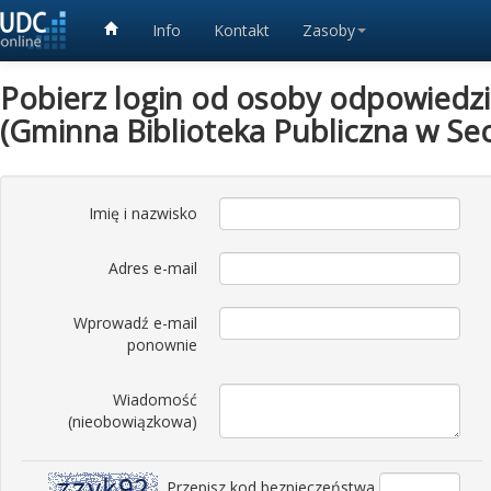
Info
Kontakt
Zasoby
Pobierz login od osoby odpowiedzia
(Gminna Biblioteka Publiczna w Se
Imię i nazwisko
Adres e-mail
Wprowadź e-mail
ponownie
Wiadomość
(nieobowiązkowa)
Przepisz kod bezpieczeństwa