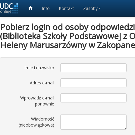
Info
Kontakt
Zasoby
Pobierz login od osoby odpowiedzia
(Biblioteka Szkoły Podstawowej z O
Heleny Marusarzówny w Zakopan
Imię i nazwisko
Adres e-mail
Wprowadź e-mail
ponownie
Wiadomość
(nieobowiązkowa)